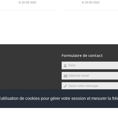
le 20-09-2022
le 20-09-2022
Formulaire de contact
endez-vous aux horaires suivants :
utilisation de cookies pour gérer votre session et mesurer la fré
jeudi et vendredi
Envoyer