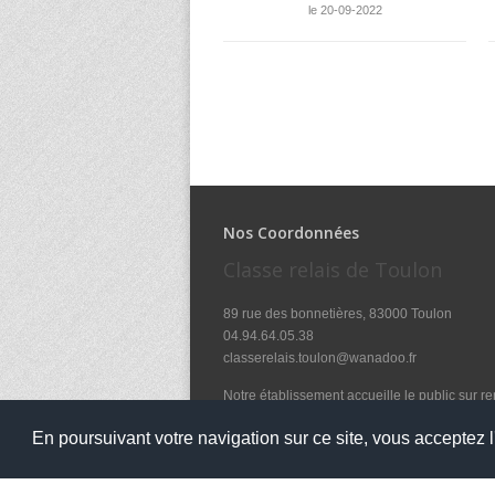
le 20-09-2022
Nos Coordonnées
Classe relais de Toulon
89 rue des bonnetières, 83000 Toulon
04.94.64.05.38
classerelais.toulon@wanadoo.fr
Notre établissement accueille le public sur r
de 9h à 12h et de 14h à 17h les lundi, mardi, 
En poursuivant votre navigation sur ce site, vous acceptez l'
et de 9h à 12h le mercredi.